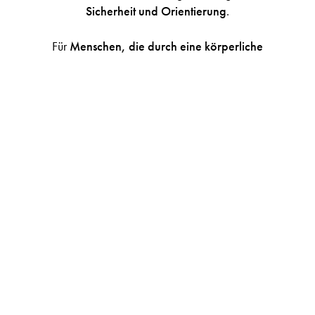
Sicherheit und Orientierung
.
Für
Menschen, die durch eine körperliche
Einschränkung
ein Handicap haben, ist es oftmals
schwierig, außerhalb ihrer eigenen vier Wände zu
leben. Die
Mobilität ist eingeschränkt und im
Tagesablauf ergeben sich Barrieren
. Um auch diesem
Personenkreis einen
optimalen Urlaubsablauf
zu
ermöglichen, gibt es
spezielle
Appartements
. Vom
Lichtschalter
über
die Höhe der Arbeitsplatte in der
Küche
bis zum
Fahrstuhl, Rampe
und
Haltegriffe
verfügen diese
Wohnungen über viele
behindertengerechte Details
.