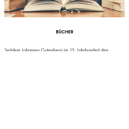
BÜCHER
Seitdem Johannes Gutenberg im 15. Jahrhundert den
Buchdruck in Europa erfunden hat, floriert der Buchhandel.
Plötzlich konnte sich jeder unabhängig vom Vermögen
Bücher leisten, das
MEHR ERFAHREN